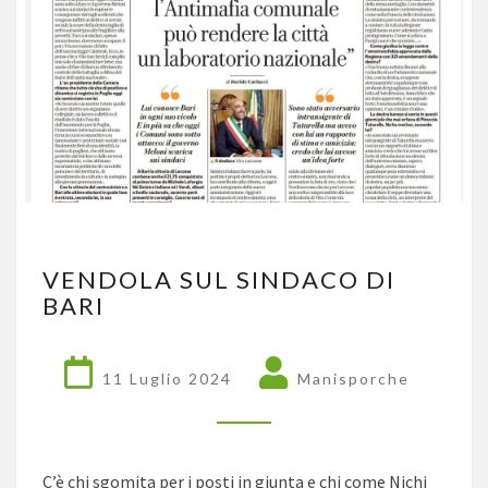
VENDOLA
VENDOLA SUL SINDACO DI
SUL
BARI
SINDACO
DI
BARI
11 Luglio 2024
Manisporche
C’è chi sgomita per i posti in giunta e chi come Nichi