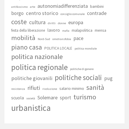
autonomiadifferenziata
bambini
antifascismo
arte
centro storico
contrade
borgo
consiglio comunale
coste
cultura
europa
diritti
donne
lavoro
malapolitica
mensa
festa della liberazione
mafia
mobilità
pace
Nord-Sud
omotransfobia
piano casa
POLITICA LOCALE
politica mondiale
politica nazionale
politica regionale
politiche di genere
politiche sociali
politiche giovanili
pug
sanità
rifiuti
salario minimo
resistenza
rivoluzione
turismo
Solemare
sport
scuola
società
urbanistica