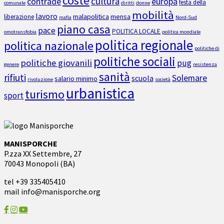
coste
cultura
contrade
europa
festa della
comunale
diritti
donne
mobilità
lavoro
malapolitica
mensa
liberazione
mafia
Nord-Sud
piano casa
pace
POLITICA LOCALE
omotransfobia
politica mondiale
politica regionale
politica nazionale
politiche di
politiche sociali
politiche giovanili
pug
genere
resistenza
sanità
rifiuti
Solemare
scuola
salario minimo
rivoluzione
società
urbanistica
turismo
sport
MANISPORCHE
P.zza XX Settembre, 27
70043 Monopoli (BA)
tel +39 335405410
mail info@manisporche.org