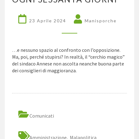
OGNI
SESSANTA
GIORNI
23 Aprile 2024
Manisporche
…e nessuno spazio al confronto con l’opposizione.
Ma, poi, perché stupirsi? In realtà, il “cerchio magico”
del sindaco Annese non ascolta neanche buona parte
dei consiglieri di maggioranza.
Comunicati
Amministrazione
,
Malapolitica