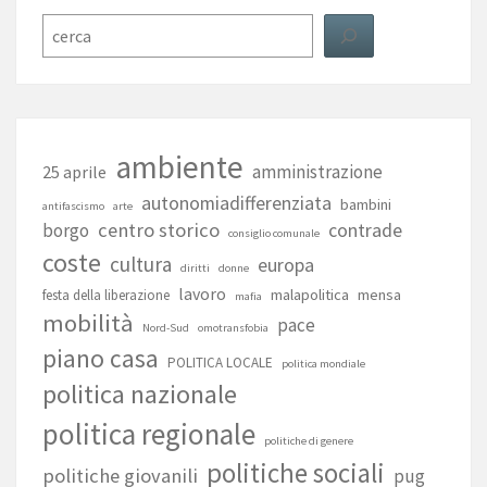
Cerca
ambiente
amministrazione
25 aprile
autonomiadifferenziata
bambini
antifascismo
arte
centro storico
contrade
borgo
consiglio comunale
coste
cultura
europa
diritti
donne
lavoro
malapolitica
mensa
festa della liberazione
mafia
mobilità
pace
Nord-Sud
omotransfobia
piano casa
POLITICA LOCALE
politica mondiale
politica nazionale
politica regionale
politiche di genere
politiche sociali
politiche giovanili
pug