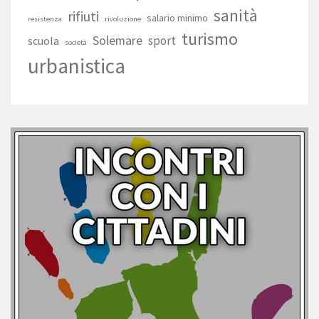
sanità
rifiuti
salario minimo
resistenza
rivoluzione
turismo
Solemare
sport
scuola
società
urbanistica