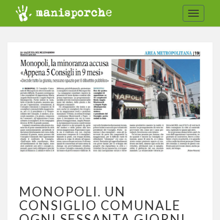
Toggle
navigat
MONOPOLI.
MONOPOLI. UN
UN
CONSIGLIO
CONSIGLIO COMUNALE
COMUNALE
OGNI SESSANTA GIORNI