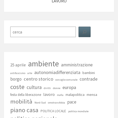
LAVORO
Cerca
ambiente
amministrazione
25 aprile
autonomiadifferenziata
bambini
antifascismo
arte
centro storico
contrade
borgo
consiglio comunale
coste
cultura
europa
diritti
donne
lavoro
malapolitica
mensa
festa della liberazione
mafia
mobilità
pace
Nord-Sud
omotransfobia
piano casa
POLITICA LOCALE
politica mondiale