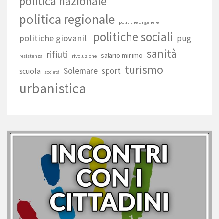
politica nazionale
politica regionale
politiche di genere
politiche sociali
politiche giovanili
pug
sanità
rifiuti
salario minimo
resistenza
rivoluzione
turismo
Solemare
sport
scuola
società
urbanistica