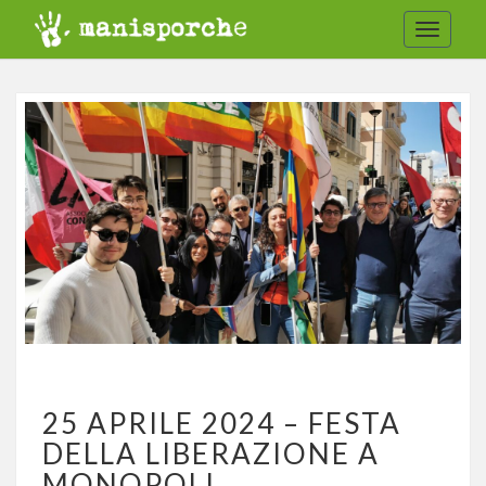
Toggle
navigat
25
25 APRILE 2024 – FESTA
APRILE
2024
DELLA LIBERAZIONE A
–
MONOPOLI