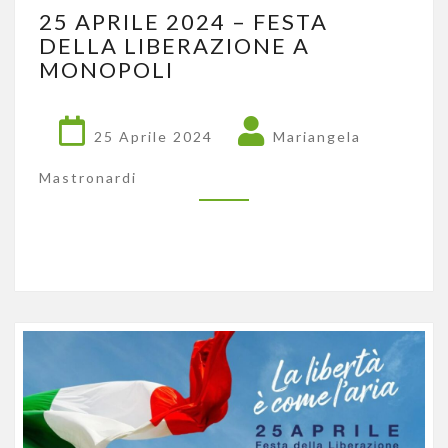
25
25 APRILE 2024 – FESTA
APRILE
DELLA LIBERAZIONE A
2024
MONOPOLI
–
FESTA
DELLA
LIBERAZIONE
25 Aprile 2024
Mariangela
A
MONOPOLI
Mastronardi