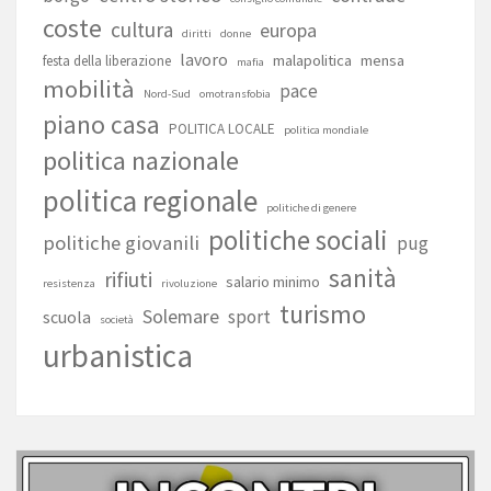
coste
cultura
europa
diritti
donne
lavoro
malapolitica
mensa
festa della liberazione
mafia
mobilità
pace
Nord-Sud
omotransfobia
piano casa
POLITICA LOCALE
politica mondiale
politica nazionale
politica regionale
politiche di genere
politiche sociali
politiche giovanili
pug
sanità
rifiuti
salario minimo
resistenza
rivoluzione
turismo
Solemare
sport
scuola
società
urbanistica