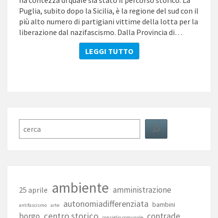
ha contezza di quale sia stato il percorso storico. La
Puglia, subito dopo la Sicilia, è la regione del sud con il
più alto numero di partigiani vittime della lotta per la
liberazione dal nazifascismo. Dalla Provincia di…
LEGGI TUTTO
LEGGI TUTTO
Cerca
ambiente
amministrazione
25 aprile
autonomiadifferenziata
bambini
antifascismo
arte
centro storico
contrade
borgo
consiglio comunale