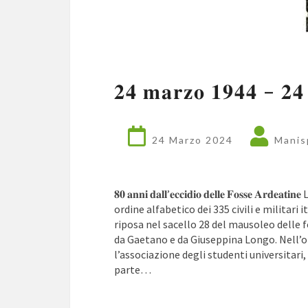
𝟐𝟒 𝐦𝐚𝐫𝐳𝐨 𝟏𝟗𝟒𝟒 – 𝟐𝟒
24 Marzo 2024
Manis
𝟖𝟎 𝐚𝐧𝐧𝐢 𝐝𝐚𝐥𝐥’𝐞𝐜𝐜𝐢𝐝𝐢𝐨 𝐝𝐞𝐥𝐥𝐞 𝐅𝐨𝐬𝐬𝐞 
ordine alfabetico dei 335 civili e militari i
riposa nel sacello 28 del mausoleo delle 
da Gaetano e da Giuseppina Longo. Nell’ott
l’associazione degli studenti universitari
parte…