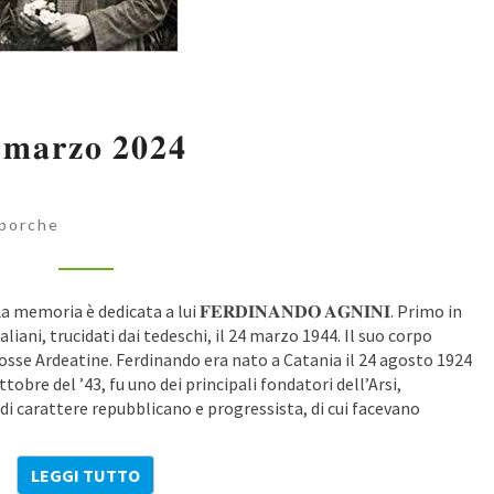
𝟐𝟒
 𝐦𝐚𝐫𝐳𝐨 𝟐𝟎𝟐𝟒
𝐦𝐚𝐫𝐳𝐨
𝟏𝟗𝟒𝟒
–
𝟐𝟒
porche
𝐦𝐚𝐫𝐳𝐨
𝟐𝟎𝟐𝟒
𝐀𝐫𝐝𝐞𝐚𝐭𝐢𝐧𝐞 La memoria è dedicata a lui 𝐅𝐄𝐑𝐃𝐈𝐍𝐀𝐍𝐃𝐎 𝐀𝐆𝐍𝐈𝐍𝐈. Primo in
taliani, trucidati dai tedeschi, il 24 marzo 1944. Il suo corpo
fosse Ardeatine. Ferdinando era nato a Catania il 24 agosto 1924
obre del ’43, fu uno dei principali fondatori dell’Arsi,
, di carattere repubblicano e progressista, di cui facevano
LEGGI TUTTO
LEGGI TUTTO