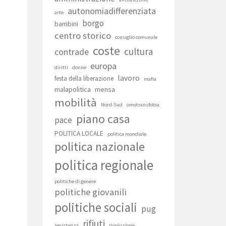
autonomiadifferenziata
arte
borgo
bambini
centro storico
consiglio comunale
coste
cultura
contrade
europa
diritti
donne
lavoro
festa della liberazione
mafia
malapolitica
mensa
mobilità
Nord-Sud
omotransfobia
piano casa
pace
POLITICA LOCALE
politica mondiale
politica nazionale
politica regionale
politiche di genere
politiche giovanili
politiche sociali
pug
rifiuti
resistenza
rivoluzione