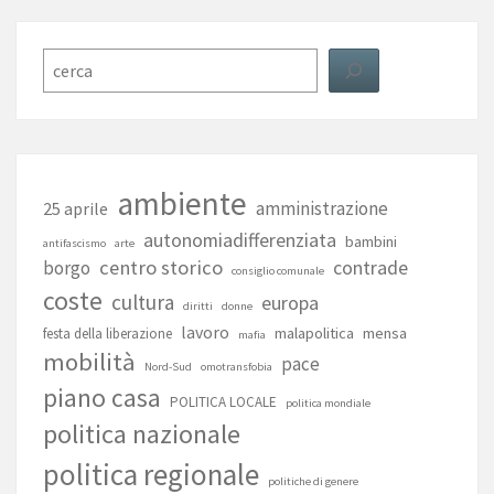
Cerca
ambiente
amministrazione
25 aprile
autonomiadifferenziata
bambini
antifascismo
arte
centro storico
contrade
borgo
consiglio comunale
coste
cultura
europa
diritti
donne
lavoro
malapolitica
mensa
festa della liberazione
mafia
mobilità
pace
Nord-Sud
omotransfobia
piano casa
POLITICA LOCALE
politica mondiale
politica nazionale
politica regionale
politiche di genere