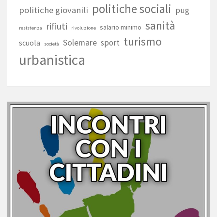
politiche sociali
politiche giovanili
pug
sanità
rifiuti
salario minimo
resistenza
rivoluzione
turismo
Solemare
sport
scuola
società
urbanistica