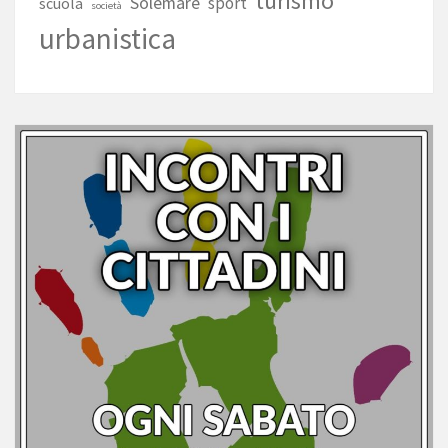
turismo
Solemare
sport
scuola
società
urbanistica