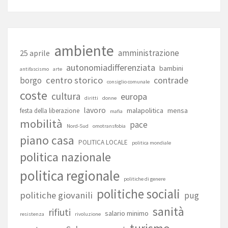
ambiente
amministrazione
25 aprile
autonomiadifferenziata
bambini
antifascismo
arte
centro storico
contrade
borgo
consiglio comunale
coste
cultura
europa
diritti
donne
lavoro
malapolitica
mensa
festa della liberazione
mafia
mobilità
pace
Nord-Sud
omotransfobia
piano casa
POLITICA LOCALE
politica mondiale
politica nazionale
politica regionale
politiche di genere
politiche sociali
politiche giovanili
pug
sanità
rifiuti
salario minimo
resistenza
rivoluzione