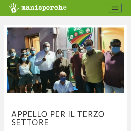
Toggle
navigat
APPELLO
APPELLO PER IL TERZO
PER
IL
SETTORE
TERZO