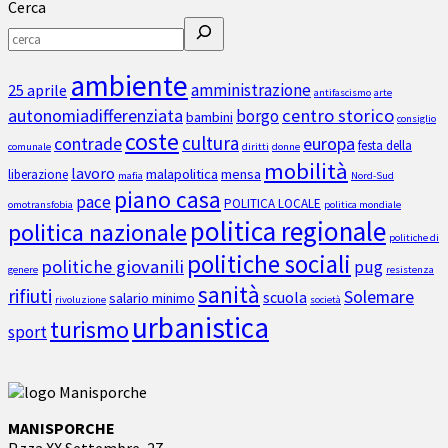
Cerca
ambiente
amministrazione
25 aprile
antifascismo
arte
autonomiadifferenziata
centro storico
borgo
bambini
consiglio
coste
cultura
contrade
europa
festa della
comunale
diritti
donne
mobilità
lavoro
malapolitica
mensa
liberazione
mafia
Nord-Sud
piano casa
pace
POLITICA LOCALE
omotransfobia
politica mondiale
politica regionale
politica nazionale
politiche di
politiche sociali
politiche giovanili
pug
genere
resistenza
sanità
rifiuti
Solemare
scuola
salario minimo
rivoluzione
società
urbanistica
turismo
sport
MANISPORCHE
P.zza XX Settembre, 27