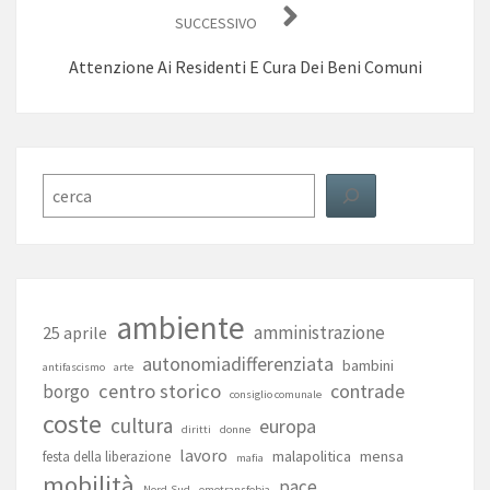
SUCCESSIVO
Attenzione Ai Residenti E Cura Dei Beni Comuni
Cerca
ambiente
amministrazione
25 aprile
autonomiadifferenziata
bambini
antifascismo
arte
centro storico
contrade
borgo
consiglio comunale
coste
cultura
europa
diritti
donne
lavoro
malapolitica
mensa
festa della liberazione
mafia
mobilità
pace
Nord-Sud
omotransfobia