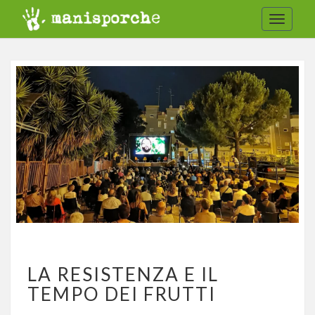
Toggle
navigat
LA
LA RESISTENZA E IL
RESISTENZA
E
TEMPO DEI FRUTTI
IL