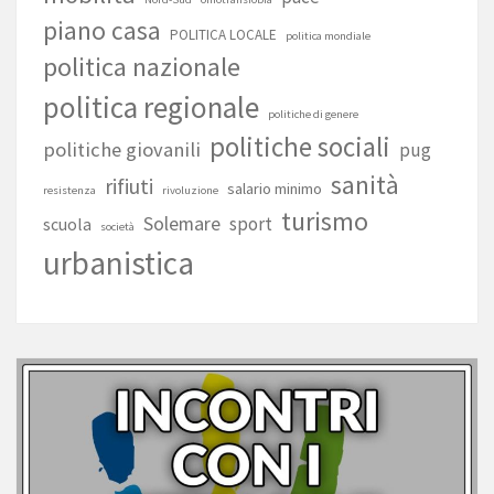
piano casa
POLITICA LOCALE
politica mondiale
politica nazionale
politica regionale
politiche di genere
politiche sociali
politiche giovanili
pug
sanità
rifiuti
salario minimo
resistenza
rivoluzione
turismo
Solemare
sport
scuola
società
urbanistica