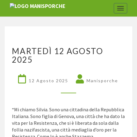
Toggle
navigat
MARTEDÌ
MARTEDÌ 12 AGOSTO
12
AGOSTO
2025
2025
12 Agosto 2025
Manisporche
“Mi chiamo Silvia. Sono una cittadina della Repubblica
Italiana. Sono figlia di Genova, una città che ha dato la
vita per la Resistenza, che si è liberata da sola dalla
follia nazifascista, una città mediaglia d’oro per la
Resistenza. Come lo è anche Stazzema.