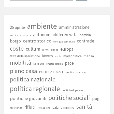
ambiente
amministrazione
25 aprile
autonomiadifferenziata
bambini
antifascismo
arte
centro storico
contrade
borgo
consiglio comunale
coste
cultura
europa
diritti
donne
lavoro
malapolitica
mensa
festa della liberazione
mafia
mobilità
pace
Nord-Sud
omotransfobia
piano casa
POLITICA LOCALE
politica mondiale
politica nazionale
politica regionale
politiche di genere
politiche sociali
politiche giovanili
pug
sanità
rifiuti
salario minimo
resistenza
rivoluzione