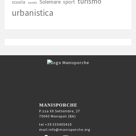
turismo
Solemare
sport
scuola
società
urbanistica
MANISPORCHE
P.zza XX Settembre, 27
70043 Monopoli (BA)
tel +39 335405410
mail info@manisporche.org