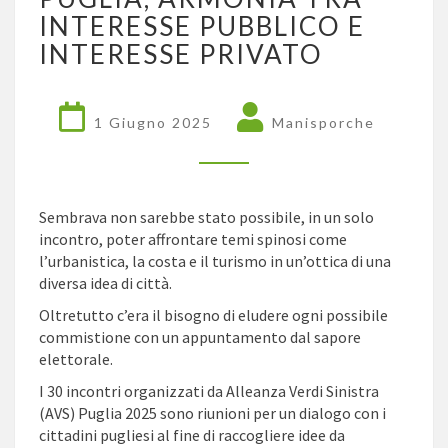
DELLA
INTERESSE PUBBLICO E
PUGLIA,
INTERESSE PRIVATO
ARMONIA
TRA
INTERESSE
PUBBLICO
1 Giugno 2025
Manisporche
E
INTERESSE
PRIVATO
Sembrava non sarebbe stato possibile, in un solo
incontro, poter affrontare temi spinosi come
l’urbanistica, la costa e il turismo in un’ottica di una
diversa idea di città.
Oltretutto c’era il bisogno di eludere ogni possibile
commistione con un appuntamento dal sapore
elettorale.
I 30
incontri organizzati da Alleanza Verdi Sinistra
(AVS) Puglia 2025 sono riunioni per un dialogo con i
cittadini pugliesi al fine di raccogliere idee da