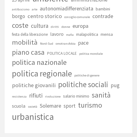
autonomiadifferenziata
bambini
antifascismo
arte
centro storico
contrade
borgo
consiglio comunale
coste
cultura
europa
diritti
donne
lavoro
malapolitica
mensa
festa della liberazione
mafia
mobilità
pace
Nord-Sud
omotransfobia
piano casa
POLITICA LOCALE
politica mondiale
politica nazionale
politica regionale
politiche di genere
politiche sociali
politiche giovanili
pug
sanità
rifiuti
salario minimo
resistenza
rivoluzione
turismo
Solemare
sport
scuola
società
urbanistica