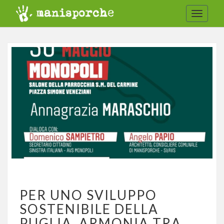
Toggle
navigat
PER
PER UNO SVILUPPO
UNO
SVILUPPO
SOSTENIBILE DELLA
SOSTENIBILE
PUGLIA, ARMONIA TRA