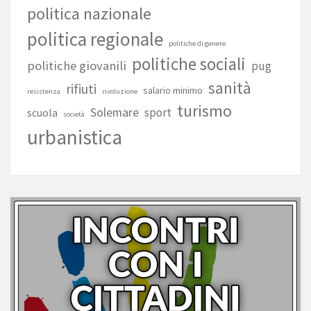
politica nazionale
politica regionale
politiche di genere
politiche sociali
politiche giovanili
pug
sanità
rifiuti
salario minimo
resistenza
rivoluzione
turismo
Solemare
sport
scuola
società
urbanistica