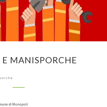
SPAZIO
O E MANISPORCHE
CIVICO
E
MANISPORCHE
porche
Comune di Monopoli