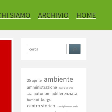
CHI SIAMO
ARCHIVIO
HOME
Cerca
ambiente
25 aprile
amministrazione
antifascismo
autonomiadifferenziata
arte
borgo
bambini
centro storico
consiglio comunale