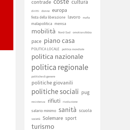
coste
cultura
contrade
europa
diritti
donne
lavoro
festa della liberazione
mafia
malapolitica
mensa
mobilità
Nord-Sud
omotransfobia
piano casa
pace
POLITICA LOCALE
politica mondiale
politica nazionale
politica regionale
politiche di genere
politiche giovanili
politiche sociali
pug
rifiuti
resistenza
rivoluzione
sanità
scuola
salario minimo
Solemare
sport
società
turismo