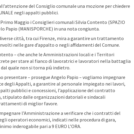
all’attenzione del Consiglio comunale una mozione per chiedere
NALE negli appalti pubblici.
 Primo Maggio i Consiglieri comunali Silvia Contento (SPAZIO
gelo Papio (MANISPORCHE) in una nota congiunta.
iverse città, tra cui Firenze, mira a garantire un trattamento
nvolti nelle gare d’appalto o negli affidamenti del Comune.
tento – che anche le Amministrazioni locali e i Territori
ete per stare al fianco di lavoratrici e lavoratori nella battaglia
dal quale non si torna più indietro.
mo presentare – prosegue Angelo Papio – vogliamo impegnare
ce degli Appalti, a garantire al personale impiegato nei lavori,
ppalti pubblici e concessioni, l’applicazione del contratto
a, stipulato dalle organizzazioni datoriali e sindacali
attamenti di miglior favore.
mpegnare l’Amministrazione a verificare che i contratti del
egli operatori economici, indicati nelle procedura di gara,
imo inderogabile pari a 9 EURO L’ORA.