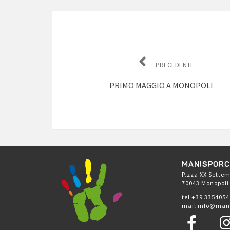
Navigazione
articoli
PRECEDENTE
PRIMO MAGGIO A MONOPOLI
MANISPOR
P.zza XX Settem
70043 Monopoli
tel +39 335405
mail info@man