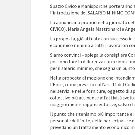
Spazio Civico e Manisporche porteranno 
l’introduzione del SALARIO MINIMO COMU
Lo
annunciano proprio nella giornata del
CIVICO), Maria Angela Mastronardi e An
La proposta, già attuata con successo in d
economico minimo a tutti i lavoratori coi
Siamo convinti – spiega la consigliera Con
possono fare la differenza con azioni concr
per il salario minimo, che segna un punto 
Nella proposta di mozione che intendia
l’Ente, come previsto dall’art. 11 del Codi
nei servizi e nelle forniture, oggetto di a
collettivo più attinente all’attività svolt
maggiormente rappresentative, salvo i tr
Il punto che riteniamo più importante è i
personale dell’ente, delle partecipate e d
prevedano un trattamento economico min