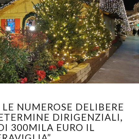
SCANDAGLIANDO
LE NUMEROSE DELIBERE
LE
NUMEROSE
DETERMINE DIRIGENZIALI,
DELIBERE
I 300MILA EURO IL
DI
GIUNTA
RAVIGLIA”.