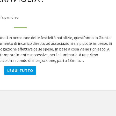
E
LE
DETERMINE
isporche
DIRIGENZIALI,
AMMONTA
A
PIÙ
nali in occasione delle festività natalizie, quest’anno la Giunta
DI
umento di incarico diretto ad associazioni e a piccole imprese. Si
300MILA
rogazione effettiva delle spese, in base a cosa viene richiesto. A
EURO
, temporalmente successive, per le luminarie. A un primo
IL
guito un secondo di integrazione, pari a 18mila…
“NATALE
È
LEGGI TUTTO
LEGGI TUTTO
GIÀ
MERAVIGLIA”.