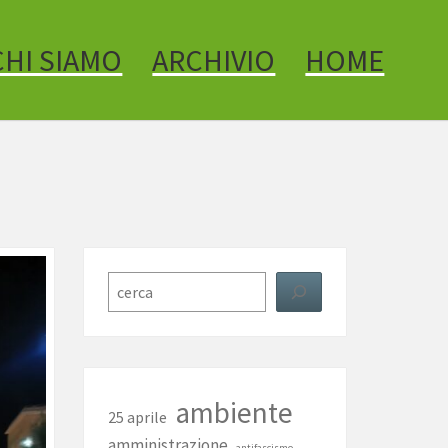
CHI SIAMO
ARCHIVIO
HOME
Cerca
ambiente
25 aprile
amministrazione
antifascismo