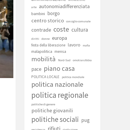
autonomiadifferenziata
arte
borgo
bambini
centro storico
consiglio comunale
coste
cultura
contrade
europa
diritti
donne
lavoro
festa della liberazione
mafia
malapolitica
mensa
mobilità
Nord-Sud
omotransfobia
piano casa
pace
POLITICA LOCALE
politica mondiale
politica nazionale
politica regionale
politiche di genere
politiche giovanili
politiche sociali
pug
rifiuti
resistenza
rivoluzione