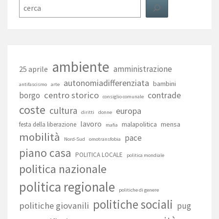
Cerca
ambiente
amministrazione
25 aprile
autonomiadifferenziata
bambini
antifascismo
arte
centro storico
contrade
borgo
consiglio comunale
coste
cultura
europa
diritti
donne
lavoro
malapolitica
mensa
festa della liberazione
mafia
mobilità
pace
Nord-Sud
omotransfobia
piano casa
POLITICA LOCALE
politica mondiale
politica nazionale
politica regionale
politiche di genere
politiche sociali
politiche giovanili
pug