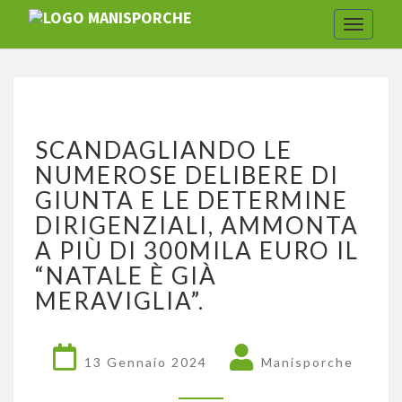
Toggle
navigat
SCANDAGLIANDO
SCANDAGLIANDO LE
LE
NUMEROSE
NUMEROSE DELIBERE DI
DELIBERE
GIUNTA E LE DETERMINE
DI
DIRIGENZIALI, AMMONTA
GIUNTA
A PIÙ DI 300MILA EURO IL
E
LE
“NATALE È GIÀ
DETERMINE
MERAVIGLIA”.
DIRIGENZIALI,
AMMONTA
A
13 Gennaio 2024
Manisporche
PIÙ
DI