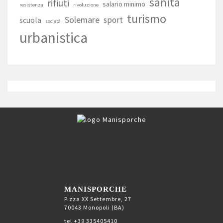
sanità
rifiuti
salario minimo
resistenza
rivoluzione
turismo
Solemare
sport
scuola
società
urbanistica
MANISPORCHE
P.zza XX Settembre, 27
70043 Monopoli (BA)
tel +39 335405410