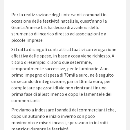
300MILA
EURO
IL
Per la realizzazione degli interventi comunali in
“NATALE
occasione delle festività natalizie, quest’anno
la
È
Giunta Annese bis ha deciso di avvalersi dello
GIÀ
strumento di incarico diretto ad associazioni e a
MERAVIGLIA”.
piccole imprese.
Si tratta di singoli contratti attuativi con erogazione
effettiva delle spese, in base a cosa viene richiesto. A
titolo di esempio: ci sono due determine,
temporalmente successive, per le luminarie. A un
primo impegno di spesa di 70mila euro, ne è seguito
un secondo di integrazione, pari a 18mila euro, per
completare spezzoni di vie non rientranti in una
prima fase di allestimento e dopo le lamentele dei
commercianti.
Proviamo a indossare i sandali dei commercianti che,
dopo un autunno e inizio inverno con poco
movimento e miseri incassi, speravano in introiti
maggiori durante le festività.