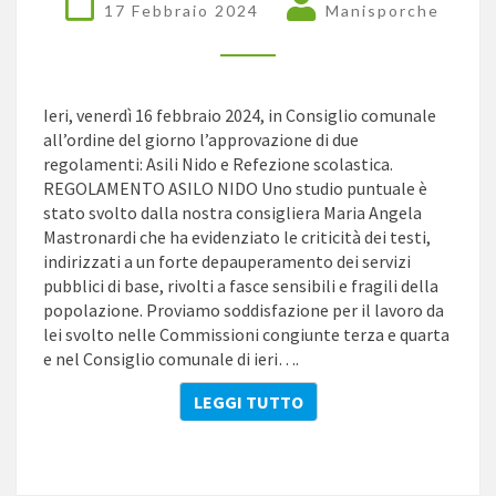
17 Febbraio 2024
Manisporche
SOCIALE
SENZA
L’INTERVENTO
DEI
Ieri, venerdì 16 febbraio 2024, in Consiglio comunale
CONSIGLIERI
all’ordine del giorno l’approvazione di due
DI
regolamenti: Asili Nido e Refezione scolastica.
MINORANZA
REGOLAMENTO ASILO NIDO Uno studio puntuale è
NELLE
stato svolto dalla nostra consigliera Maria Angela
COMMISSIONI
Mastronardi che ha evidenziato le criticità dei testi,
indirizzati a un forte depauperamento dei servizi
pubblici di base, rivolti a fasce sensibili e fragili della
popolazione. Proviamo soddisfazione per il lavoro da
lei svolto nelle Commissioni congiunte terza e quarta
e nel Consiglio comunale di ieri….
LEGGI TUTTO
LEGGI TUTTO