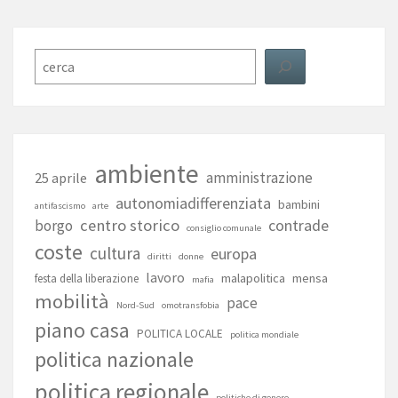
Cerca
ambiente
amministrazione
25 aprile
autonomiadifferenziata
bambini
antifascismo
arte
centro storico
contrade
borgo
consiglio comunale
coste
cultura
europa
diritti
donne
lavoro
malapolitica
mensa
festa della liberazione
mafia
mobilità
pace
Nord-Sud
omotransfobia
piano casa
POLITICA LOCALE
politica mondiale
politica nazionale
politica regionale
politiche di genere