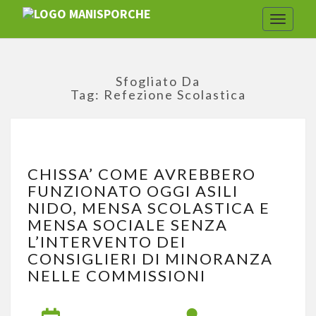
Toggle
navigat
Sfogliato Da
Tag:
Refezione Scolastica
CHISSA’
CHISSA’ COME AVREBBERO
COME
FUNZIONATO OGGI ASILI
AVREBBERO
NIDO, MENSA SCOLASTICA E
FUNZIONATO
OGGI
MENSA SOCIALE SENZA
ASILI
L’INTERVENTO DEI
NIDO,
CONSIGLIERI DI MINORANZA
MENSA
NELLE COMMISSIONI
SCOLASTICA
E
MENSA