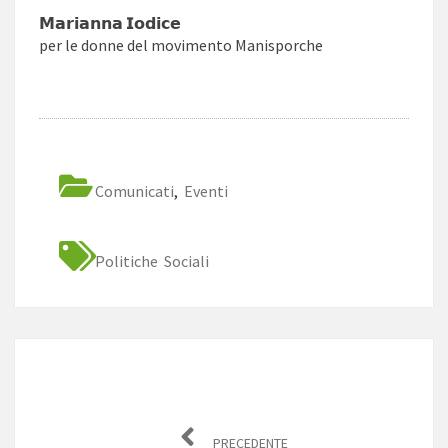
𝗠𝗮𝗿𝗶𝗮𝗻𝗻𝗮 𝗜𝗼𝗱𝗶𝗰𝗲
per le donne del movimento Manisporche
Comunicati
,
Eventi
Politiche Sociali
Navigazione
articoli
PRECEDENTE