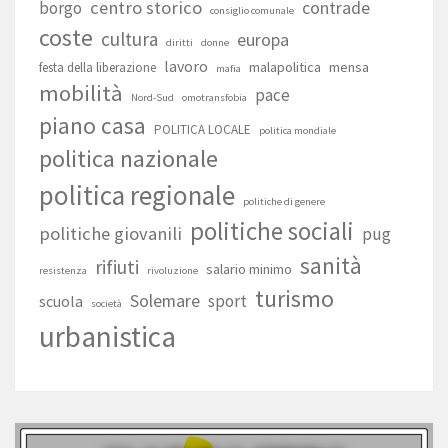
centro storico
contrade
borgo
consiglio comunale
coste
cultura
europa
diritti
donne
lavoro
malapolitica
mensa
festa della liberazione
mafia
mobilità
pace
Nord-Sud
omotransfobia
piano casa
POLITICA LOCALE
politica mondiale
politica nazionale
politica regionale
politiche di genere
politiche sociali
politiche giovanili
pug
sanità
rifiuti
salario minimo
resistenza
rivoluzione
turismo
Solemare
sport
scuola
società
urbanistica