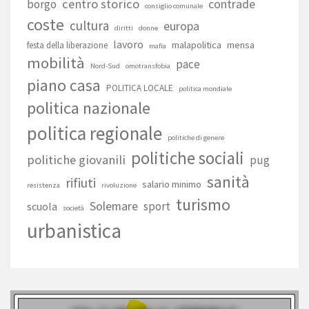
centro storico
contrade
borgo
consiglio comunale
coste
cultura
europa
diritti
donne
lavoro
malapolitica
mensa
festa della liberazione
mafia
mobilità
pace
Nord-Sud
omotransfobia
piano casa
POLITICA LOCALE
politica mondiale
politica nazionale
politica regionale
politiche di genere
politiche sociali
politiche giovanili
pug
sanità
rifiuti
salario minimo
resistenza
rivoluzione
turismo
Solemare
sport
scuola
società
urbanistica