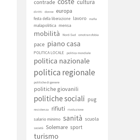
coste
cultura
contrade
europa
diritti
donne
lavoro
festa della liberazione
mafia
malapolitica
mensa
mobilità
Nord-Sud
omotransfobia
piano casa
pace
POLITICA LOCALE
politica mondiale
politica nazionale
politica regionale
politiche di genere
politiche giovanili
politiche sociali
pug
rifiuti
resistenza
rivoluzione
sanità
scuola
salario minimo
Solemare
sport
società
turismo