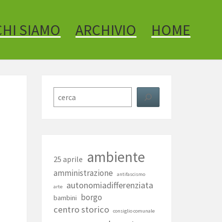
CHI SIAMO
ARCHIVIO
HOME
Cerca
ambiente
25 aprile
amministrazione
antifascismo
autonomiadifferenziata
arte
borgo
bambini
centro storico
consiglio comunale