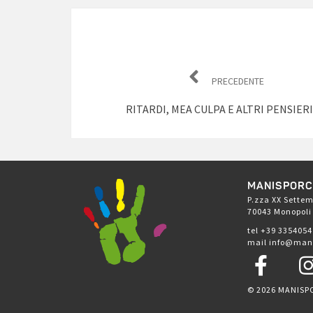
Navigazione
articoli
PRECEDENTE
RITARDI, MEA CULPA E ALTRI PENSIERI
MANISPOR
P.zza XX Settem
70043 Monopoli
tel +39 335405
mail info@man
© 2026 MANISP