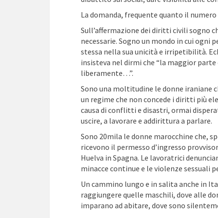
La domanda, frequente quanto il numero d
Sull’affermazione dei diritti civili sogn
necessarie. Sogno un mondo in cui ogni p
stessa nella sua unicità e irripetibilità.
insisteva nel dirmi che “la maggior parte
liberamente…”.
Sono una moltitudine le donne iraniane ch
un regime che non concede i diritti più e
causa di conflitti e disastri, ormai dispe
uscire, a lavorare e addirittura a parlare.
Sono 20mila le donne marocchine che, spos
ricevono il permesso d’ingresso provvisori
Huelva in Spagna. Le lavoratrici denuncian
minacce continue e le violenze sessuali pe
Un cammino lungo e in salita anche in Ital
raggiungere quelle maschili, dove alle do
imparano ad abitare, dove sono silentemente 