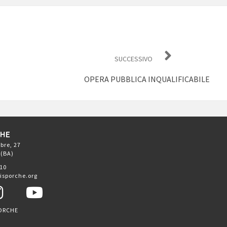
SUCCESSIVO
OPERA PUBBLICA INQUALIFICABILE
CHE
bre, 27
 (BA)
410
isporche.org
ORCHE