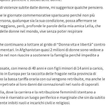
i violenze subite dalle donne, mi suggerisce qualche pensiero.
o che le giornate commemorative spariscano perché non più
ersona, qualunque sia la sua
condizione, possa affermare se
 Echeggiano, però, profonde le parole della mia amica Lella, che
 delle donne nel mondo, vive senza poter respirare
e continuano a lottare al grido di “Donna vita e libertà” contro
lementari. In Afghanistan quasi 2 milioni di donne sono vedove a
rate nel non riuscire a sostenere la famiglia perché impedite a
ate, con meno di 40 anni e con figli minori di 14 anni a carico,
o in Europa per la raccolta delle fragole nella provincia di
o la bassa tariffa oraria con cui vengono retribuite, ma anche le
rpetrate ai loro danni dai connazionali nel ruolo di caporali.
ia, dove la carriera e la retribuzione femminili stentano a
nne è riservato un luogo periferico e marginale che sin da subito
inibiti ruoli e incarichi civili e religiosi.