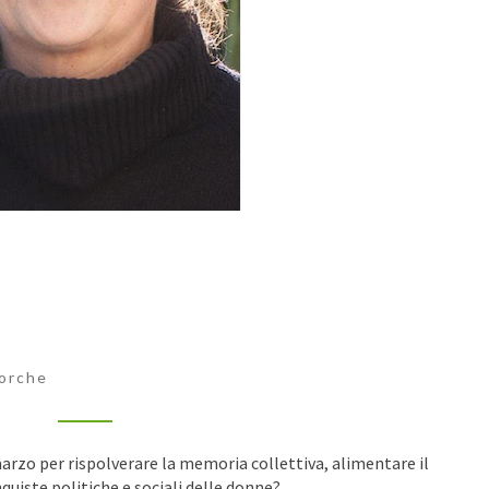
8
MARZO
2024
orche
marzo per rispolverare la memoria collettiva, alimentare il
onquiste politiche e sociali delle donne?