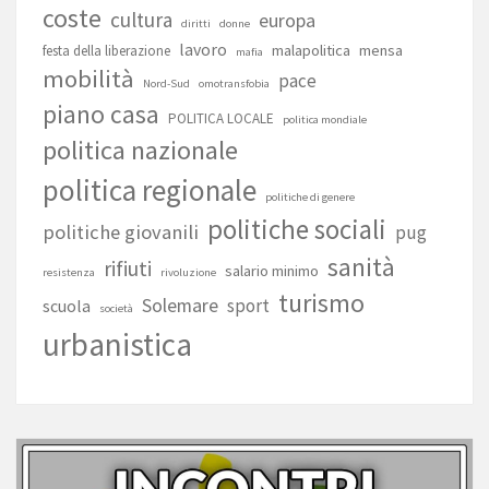
coste
cultura
europa
diritti
donne
lavoro
malapolitica
mensa
festa della liberazione
mafia
mobilità
pace
Nord-Sud
omotransfobia
piano casa
POLITICA LOCALE
politica mondiale
politica nazionale
politica regionale
politiche di genere
politiche sociali
politiche giovanili
pug
sanità
rifiuti
salario minimo
resistenza
rivoluzione
turismo
Solemare
sport
scuola
società
urbanistica