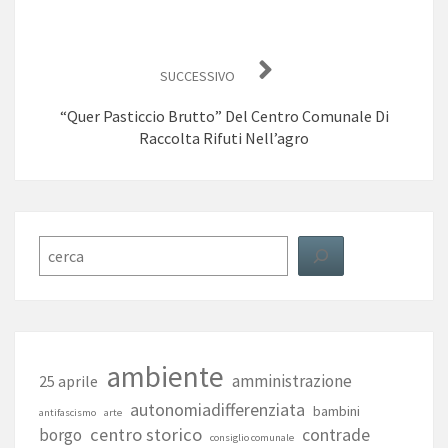
SUCCESSIVO
“Quer Pasticcio Brutto” Del Centro Comunale Di
Raccolta Rifuti Nell’agro
Cerca
ambiente
amministrazione
25 aprile
autonomiadifferenziata
bambini
antifascismo
arte
centro storico
contrade
borgo
consiglio comunale