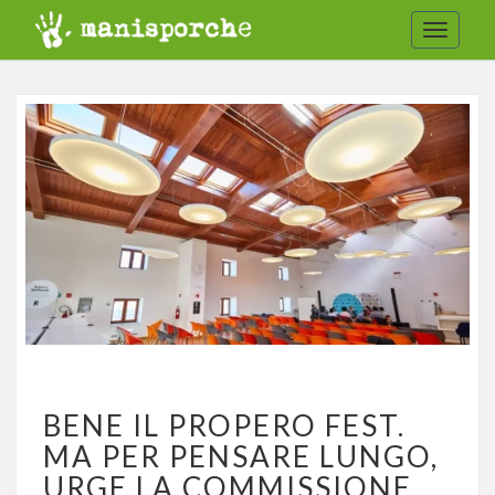
Toggle
navigat
BENE
BENE IL PROPERO FEST.
IL
PROPERO
MA PER PENSARE LUNGO,
FEST.
URGE LA COMMISSIONE