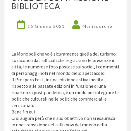
MA
BIBLIOTECA
PER
PENSARE
LUNGO,
URGE
16 Giugno 2021
Manisporche
LA
COMMISSIONE
BIBLIOTECA
La Monopoli che va è sicuramente quella del turismo.
Lo dicono i dati ufficiali che registrano le presenze in
città, le numerose foto postate sui social, i commenti
di personaggi noti nel mondo dello spettacolo.
Il Prospero Fest, in una edizione estiva inedita
rispetto alle passate edizioni in funzione di una
ripartenza post pandemia, è un modo per integrare le
politiche culturali nelle politiche commerciali e
territoriali.
Bene fin qui.
Ci si augura però che il suo obiettivo non si esaurisca
in una transizione del talkshow dal mondo della