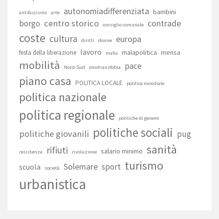
autonomiadifferenziata
bambini
antifascismo
arte
centro storico
contrade
borgo
consiglio comunale
coste
cultura
europa
diritti
donne
lavoro
malapolitica
mensa
festa della liberazione
mafia
mobilità
pace
Nord-Sud
omotransfobia
piano casa
POLITICA LOCALE
politica mondiale
politica nazionale
politica regionale
politiche di genere
politiche sociali
politiche giovanili
pug
sanità
rifiuti
salario minimo
resistenza
rivoluzione
turismo
Solemare
sport
scuola
società
urbanistica