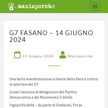
Toggle
navigat
G7
G7 FASANO – 14 GIUGNO
FASANO
–
2024
14
GIUGNO
2024
15 Giugno 2024
Manisporche
Una bella manifestazione a favore della Pace e contro
le ipocrisie del G7.
Grave l’assenza di delegazioni del Partito
Democratico e del Movimento 5 Stelle.
Ingiustificabile – da parte di Sindacati, Forze