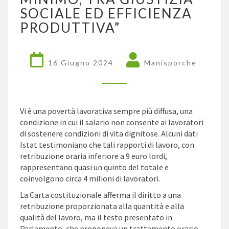
“SALARIO
SOCIALE ED EFFICIENZA
MINIMO,
PRODUTTIVA”
TRA
GIUSTIZIA
SOCIALE
ED
16 Giugno 2024
Manisporche
EFFICIENZA
PRODUTTIVA”
Vi è una povertà lavorativa sempre più diffusa, una
condizione in cui il salario non consente ai lavoratori
di sostenere condizioni di vita dignitose. Alcuni dati
Istat testimoniano che tali rapporti di lavoro, con
retribuzione oraria inferiore a 9 euro lordi,
rappresentano quasi un quinto del totale e
coinvolgono circa 4 milioni di lavoratori.
La Carta costituzionale afferma il
diritto a una
retribuzione proporzionata alla quantità e alla
qualità del lavoro, ma il testo presentato in
Parlamento, che proponeva un trattamento orario