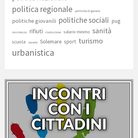
politica regionale
politiche di genere
politiche sociali
politiche giovanili
pug
sanità
rifiuti
salario minimo
resistenza
rivoluzione
turismo
Solemare
sport
scuola
società
urbanistica