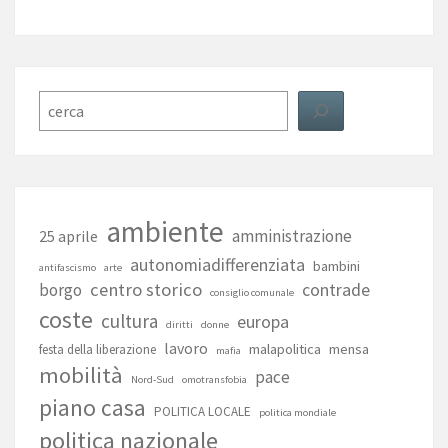
Cerca
ambiente
amministrazione
25 aprile
autonomiadifferenziata
bambini
antifascismo
arte
centro storico
contrade
borgo
consiglio comunale
coste
cultura
europa
diritti
donne
lavoro
malapolitica
mensa
festa della liberazione
mafia
mobilità
pace
Nord-Sud
omotransfobia
piano casa
POLITICA LOCALE
politica mondiale
politica nazionale