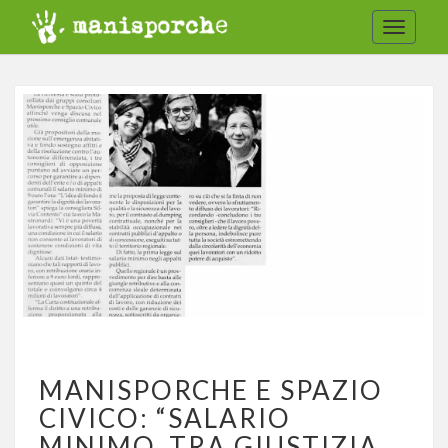
Toggle
navigat
MANISPORCHE
MANISPORCHE E SPAZIO
E
SPAZIO
CIVICO: “SALARIO
CIVICO:
MINIMO, TRA GIUSTIZIA