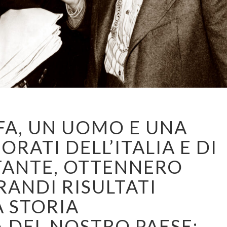
SOLO
 FA, UN UOMO E UNA
26
ANNI
ATI DELL’ITALIA E DI
FA,
UN
TANTE, OTTENNERO
UOMO
E
RANDI RISULTATI
UNA
A STORIA
DONNA
INNAMORATI
 DEL NOSTRO PAESE:
DELL’ITALIA