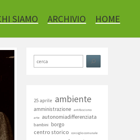
CHI SIAMO
ARCHIVIO
HOME
Cerca
ambiente
25 aprile
amministrazione
antifascismo
autonomiadifferenziata
arte
borgo
bambini
centro storico
consiglio comunale