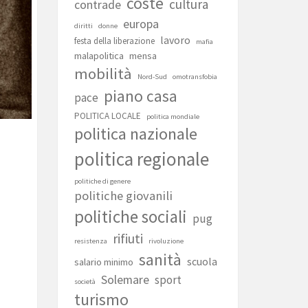
coste
cultura
contrade
europa
diritti
donne
lavoro
festa della liberazione
mafia
malapolitica
mensa
mobilità
Nord-Sud
omotransfobia
piano casa
pace
POLITICA LOCALE
politica mondiale
politica nazionale
politica regionale
politiche di genere
politiche giovanili
politiche sociali
pug
rifiuti
resistenza
rivoluzione
sanità
scuola
salario minimo
Solemare
sport
società
turismo