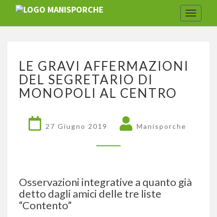
Toggle
navigat
LE
LE GRAVI AFFERMAZIONI
GRAVI
AFFERMAZIONI
DEL SEGRETARIO DI
DEL
MONOPOLI AL CENTRO
SEGRETARIO
DI
MONOPOLI
27 Giugno 2019
Manisporche
AL
CENTRO
Osservazioni integrative a quanto già
detto dagli amici delle tre liste
“Contento”