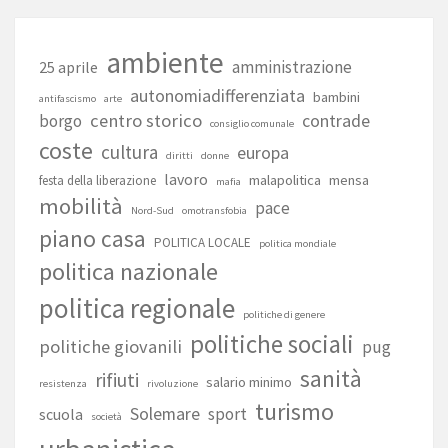
ambiente
amministrazione
25 aprile
autonomiadifferenziata
bambini
antifascismo
arte
centro storico
contrade
borgo
consiglio comunale
coste
cultura
europa
diritti
donne
lavoro
malapolitica
mensa
festa della liberazione
mafia
mobilità
pace
Nord-Sud
omotransfobia
piano casa
POLITICA LOCALE
politica mondiale
politica nazionale
politica regionale
politiche di genere
politiche sociali
politiche giovanili
pug
sanità
rifiuti
salario minimo
resistenza
rivoluzione
turismo
Solemare
sport
scuola
società