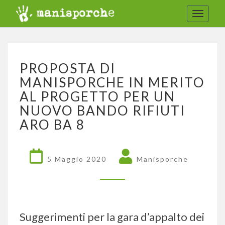
Toggle
navigat
PROPOSTA
PROPOSTA DI
DI
MANISPORCHE
MANISPORCHE IN MERITO
IN
AL PROGETTO PER UN
MERITO
NUOVO BANDO RIFIUTI
AL
ARO BA 8
PROGETTO
PER
UN
NUOVO
5 Maggio 2020
Manisporche
BANDO
RIFIUTI
ARO
BA
8
Suggerimenti per la gara d’appalto dei