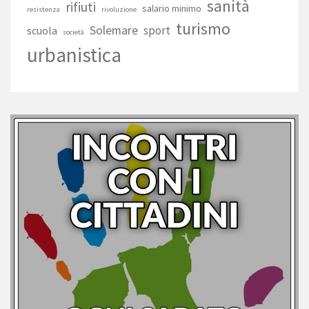
sanità
rifiuti
salario minimo
resistenza
rivoluzione
turismo
Solemare
sport
scuola
società
urbanistica