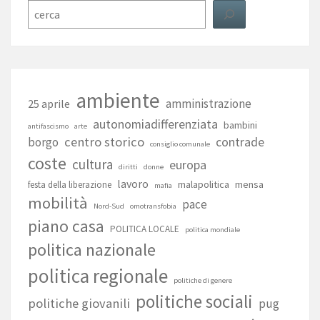
Cerca
ambiente
amministrazione
25 aprile
autonomiadifferenziata
bambini
antifascismo
arte
centro storico
contrade
borgo
consiglio comunale
coste
cultura
europa
diritti
donne
lavoro
malapolitica
mensa
festa della liberazione
mafia
mobilità
pace
Nord-Sud
omotransfobia
piano casa
POLITICA LOCALE
politica mondiale
politica nazionale
politica regionale
politiche di genere
politiche sociali
politiche giovanili
pug