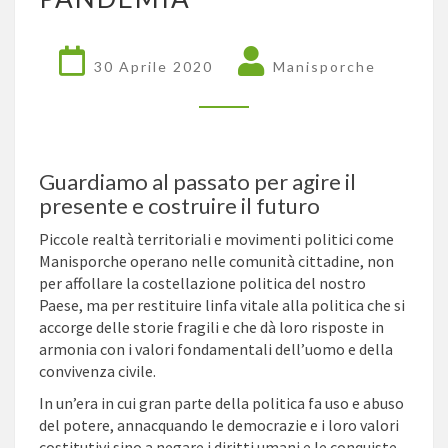
NUOVI
ITINERARI
DOPO
30 Aprile 2020
Manisporche
LA
PANDEMIA
Guardiamo al passato per agire il
presente e costruire il futuro
Piccole realtà territoriali e movimenti politici come
Manisporche operano nelle comunità cittadine, non
per affollare la costellazione politica del nostro
Paese, ma per restituire linfa vitale alla politica che si
accorge delle storie fragili e che dà loro risposte in
armonia con i valori fondamentali dell’uomo e della
convivenza civile.
In un’era in cui gran parte della politica fa uso e abuso
del potere, annacquando le democrazie e i loro valori
costitutivi sino a negare i diritti umani e le conquiste