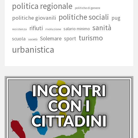
politica regionale
politiche di genere
politiche sociali
politiche giovanili
pug
sanità
rifiuti
salario minimo
resistenza
rivoluzione
turismo
Solemare
sport
scuola
società
urbanistica