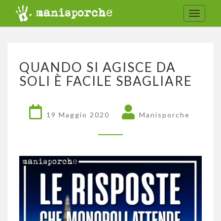
Toggle
navigat
QUANDO
QUANDO SI AGISCE DA
SI
AGISCE
SOLI È FACILE SBAGLIARE
DA
SOLI
È
19 Maggio 2020
Manisporche
FACILE
SBAGLIARE