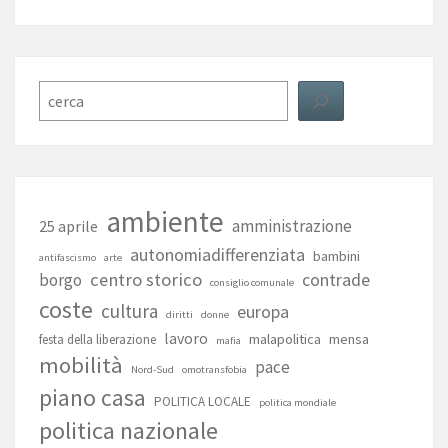
Cerca
ambiente
amministrazione
25 aprile
autonomiadifferenziata
bambini
antifascismo
arte
centro storico
contrade
borgo
consiglio comunale
coste
cultura
europa
diritti
donne
lavoro
malapolitica
mensa
festa della liberazione
mafia
mobilità
pace
Nord-Sud
omotransfobia
piano casa
POLITICA LOCALE
politica mondiale
politica nazionale