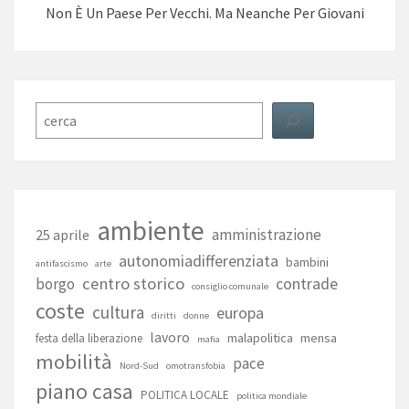
Non È Un Paese Per Vecchi. Ma Neanche Per Giovani
Cerca
ambiente
amministrazione
25 aprile
autonomiadifferenziata
bambini
antifascismo
arte
centro storico
contrade
borgo
consiglio comunale
coste
cultura
europa
diritti
donne
lavoro
malapolitica
mensa
festa della liberazione
mafia
mobilità
pace
Nord-Sud
omotransfobia
piano casa
POLITICA LOCALE
politica mondiale