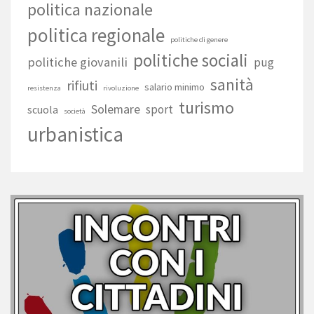
politica nazionale
politica regionale
politiche di genere
politiche sociali
politiche giovanili
pug
sanità
rifiuti
salario minimo
resistenza
rivoluzione
turismo
Solemare
sport
scuola
società
urbanistica