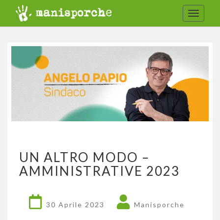
Toggle
navigat
UN
UN ALTRO MODO –
ALTRO
MODO
AMMINISTRATIVE 2023
–
AMMINISTRATIVE
2023
30 Aprile 2023
Manisporche